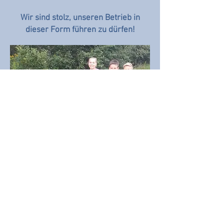
Wir sind stolz, unseren Betrieb in
dieser Form führen zu dürfen!